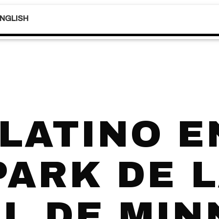
NGLISH
-LATINO E
PARK DE L
L DE MI