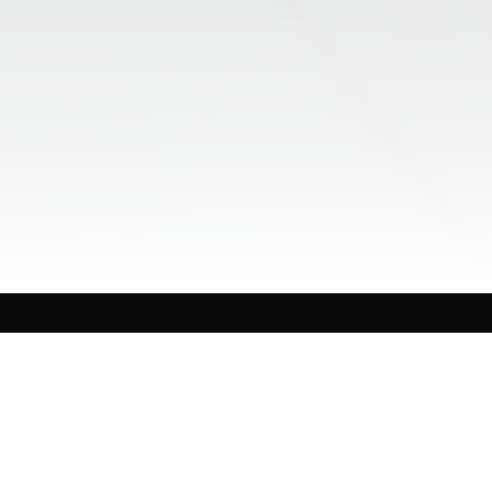
Alejandro Orozco es originario de Guadalajara,
Jalisco. Trabaja en televisión y radio desde 1989 para